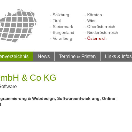
- Salzburg
- Kärnten
- Tirol
- Wien
- Steiermark
- Oberösterreich
- Burgenland
- Niederösterreich
- Vorarlberg
- Österreich
enverzeichnis
News
Termine & Fristen
Links & Infos
 GmbH & Co KG
 Software
rogrammierung & Webdesign, Softwareentwicklung, Online-
!