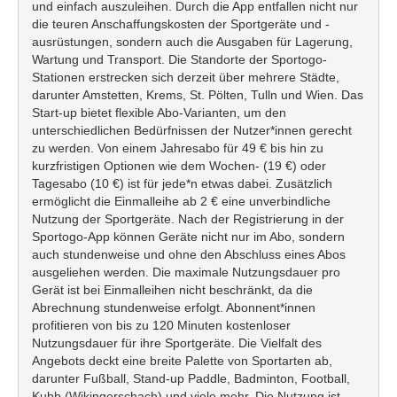
und einfach auszuleihen. Durch die App entfallen nicht nur
die teuren Anschaffungskosten der Sportgeräte und -
ausrüstungen, sondern auch die Ausgaben für Lagerung,
Wartung und Transport. Die Standorte der Sportogo-
Stationen erstrecken sich derzeit über mehrere Städte,
darunter Amstetten, Krems, St. Pölten, Tulln und Wien. Das
Start-up bietet flexible Abo-Varianten, um den
unterschiedlichen Bedürfnissen der Nutzer*innen gerecht
zu werden. Von einem Jahresabo für 49 € bis hin zu
kurzfristigen Optionen wie dem Wochen- (19 €) oder
Tagesabo (10 €) ist für jede*n etwas dabei. Zusätzlich
ermöglicht die Einmalleihe ab 2 € eine unverbindliche
Nutzung der Sportgeräte. Nach der Registrierung in der
Sportogo-App können Geräte nicht nur im Abo, sondern
auch stundenweise und ohne den Abschluss eines Abos
ausgeliehen werden. Die maximale Nutzungsdauer pro
Gerät ist bei Einmalleihen nicht beschränkt, da die
Abrechnung stundenweise erfolgt. Abonnent*innen
profitieren von bis zu 120 Minuten kostenloser
Nutzungsdauer für ihre Sportgeräte. Die Vielfalt des
Angebots deckt eine breite Palette von Sportarten ab,
darunter Fußball, Stand-up Paddle, Badminton, Football,
Kubb (Wikingerschach) und viele mehr. Die Nutzung ist