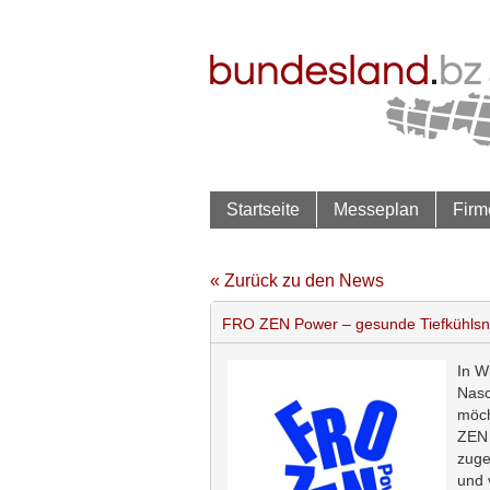
Startseite
Messeplan
Firm
« Zurück zu den News
FRO ZEN Power – gesunde Tiefkühlsn
In W
Nasc
möch
ZEN 
zuge
und 