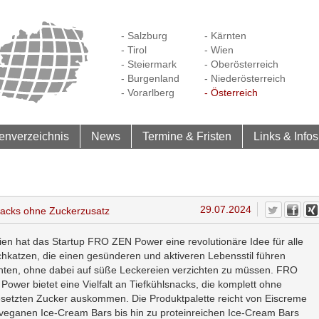
- Salzburg
- Kärnten
- Tirol
- Wien
- Steiermark
- Oberösterreich
- Burgenland
- Niederösterreich
- Vorarlberg
- Österreich
enverzeichnis
News
Termine & Fristen
Links & Infos
29.07.2024
acks ohne Zuckerzusatz
ien hat das Startup FRO ZEN Power eine revolutionäre Idee für alle
hkatzen, die einen gesünderen und aktiveren Lebensstil führen
ten, ohne dabei auf süße Leckereien verzichten zu müssen. FRO
Power bietet eine Vielfalt an Tiefkühlsnacks, die komplett ohne
setzten Zucker auskommen. Die Produktpalette reicht von Eiscreme
veganen Ice-Cream Bars bis hin zu proteinreichen Ice-Cream Bars