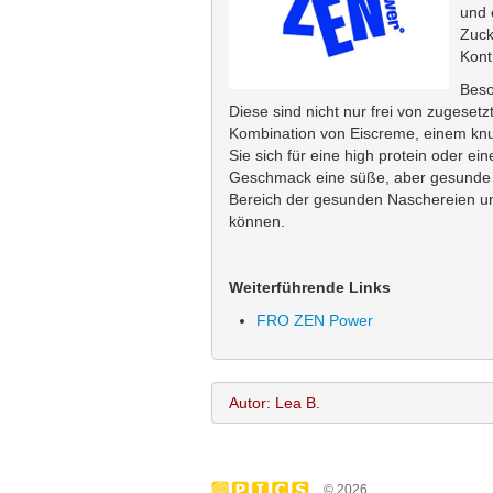
und 
Zuck
Kont
Beso
Diese sind nicht nur frei von zugese
Kombination von Eiscreme, einem knu
Sie sich für eine high protein oder e
Geschmack eine süße, aber gesunde A
Bereich der gesunden Naschereien u
können.
Weiterführende Links
FRO ZEN Power
Autor: Lea B.
Lea B.
Name:
office@bundesland.bz
Email:
© 2026