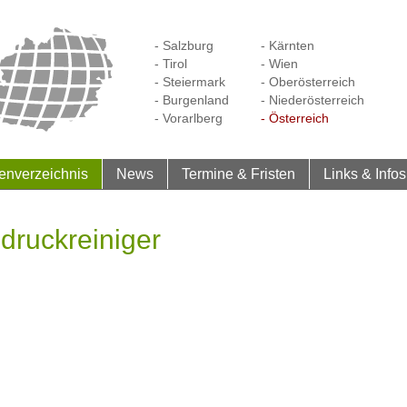
- Salzburg
- Kärnten
- Tirol
- Wien
- Steiermark
- Oberösterreich
- Burgenland
- Niederösterreich
- Vorarlberg
- Österreich
enverzeichnis
News
Termine & Fristen
Links & Infos
druckreiniger